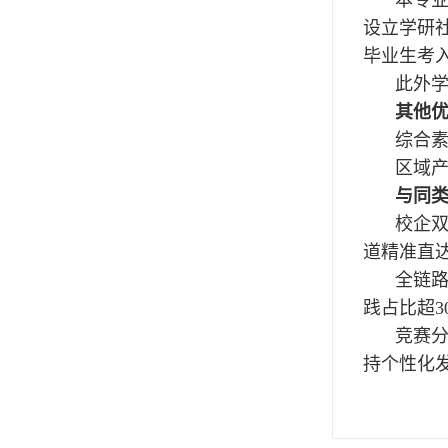
设立学研
毕业生考
此外
其他
综合素
‌区域
与同
校企双
道精准直
全链路
践占比超3
竞赛分
持个性化