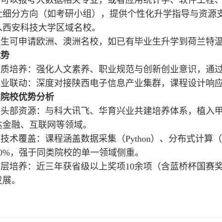
社细分方向（如考研小组），提供个性化升学指导与资源
入西安科技大学区域名校。
学生可申请欧洲、澳洲名校，如已有毕业生升学到荷兰特
优势
质培养‌：强化人文素养、职业规范与创新创业意识，通
产业联动‌：深度对接陕西电子信息产业集群，课程设计响
类院校优势分析
头部资源‌：与科大讯飞、华育兴业共建培养体系，植入
达金融、互联网等领域。
技术覆盖‌：课程涵盖数据采集（Python）、分布式计算（Ha
0%‌，强于同类院校的单一领域侧重。
层培养‌：近三年获省级以上奖项10余项（含蓝桥杯国赛
发展。