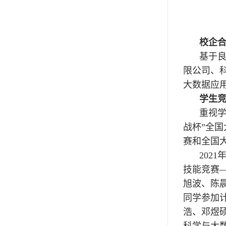
校企
基于
限公司、
大数据应
学生
重视学
战杯”全
赛和全国
202
技能竞赛—
旭波、陈晨
同学参加
浩、邓煜
科学与大