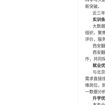
新突破。
近三年
实训
大数据
组织，聚
评价，服
西安
西安
作，共同
就业
与北
需求直接
维岗位，
一数据分
升学
本专